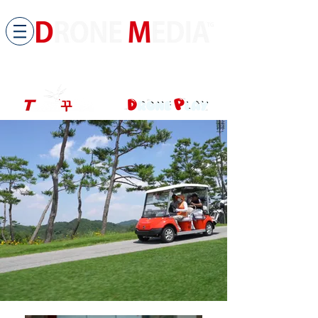
​All ABOUT DRONES
드론미디어 무인항공교육원 (구.
팀꾸러기
)