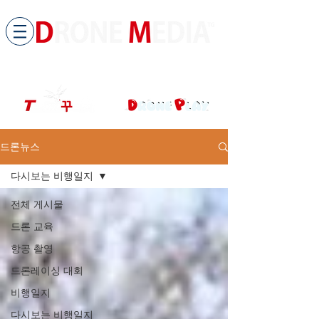
​All ABOUT DRONES
드론미디어 무인항공교육원 (구.
팀꾸러기
)
드론뉴스
다시보는 비행일지
전체 게시물
드론 교육
항공 촬영
드론레이싱 대회
비행일지
다시보는 비행일지