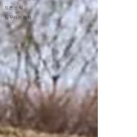
드론 소식
팀꾸러기 소식