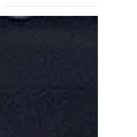
오랜만에 헬기만 모인 Team꾸러기 비행장. 오늘 날
씨가 끝내줬네요. 반가운 분들과 즐거운 시간 이었
습니다 ㅎㅎ -20161120- #다시보는비행일지 #비행
일지 #팀꾸러기 #드론미디어 #대전드론 #대전드론
학원 #대전드론교육원 #RC헬기교육...