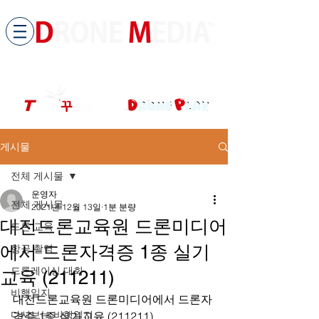
​All ABOUT DRONES
드론미디어 무인항공교육원 (구.
팀꾸러기
)
게시물
전체 게시물
운영자
전체 게시물
2021년 12월 13일
1분 분량
대전드론교육원 드론미디어
드론 교육
에서 드론자격증 1종 실기
항공 촬영
드론레이싱 대회
교육 (211211)
비행일지
대전드론교육원 드론미디어에서 드론자
다시보는 비행일지
격증 1종 실기교육 (211211)