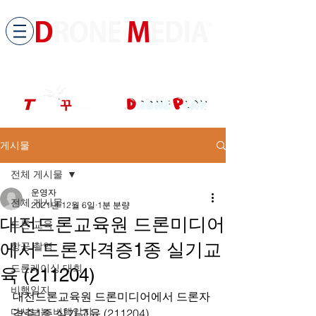
​All ABOUT DRONES
드론미디어 무인항공교육원 (구.
팀꾸러기
)
게시물
전체 게시물
운영자
전체 게시물
2021년 12월 6일
1분 분량
대전드론교육원 드론미디어
드론 교육
에서 드론자격증1종 실기교
항공 촬영
드론레이싱 대회
육 (211204)
비행일지
대전드론교육원 드론미디어에서 드론자
다시보는 비행일지
격증1종 실기교육 (211204)