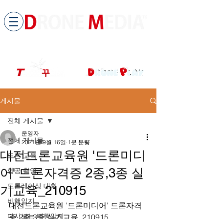
​All ABOUT DRONES
드론미디어 무인항공교육원 (구.
팀꾸러기
)
게시물
전체 게시물
운영자
전체 게시물
2021년 9월 16일
1분 분량
대전드론교육원 '드론미디
드론 교육
어' 드론자격증 2종,3종 실
항공 촬영
드론레이싱 대회
기교육_210915
비행일지
대전드론교육원 '드론미디어' 드론자격
다시보는 비행일지
증 2종,3종 실기교육_210915