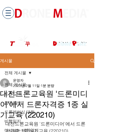
​All ABOUT DRONES
드론미디어 무인항공교육원 (구.
팀꾸러기
)
게시물
전체 게시물
운영자
전체 게시물
2022년 2월 11일
1분 분량
대전드론교육원 '드론미디
드론 교육
어'에서 드론자격증 1종 실
항공 촬영
드론레이싱 대회
기교육 (220210)
비행일지
대전드론교육원 '드론미디어'에서 드론
다시보는 비행일지
자격증 1종 실기교육 (220210)