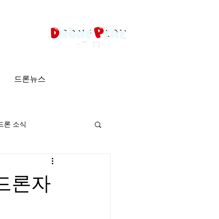
드론뉴스
드론 소식
 드론자