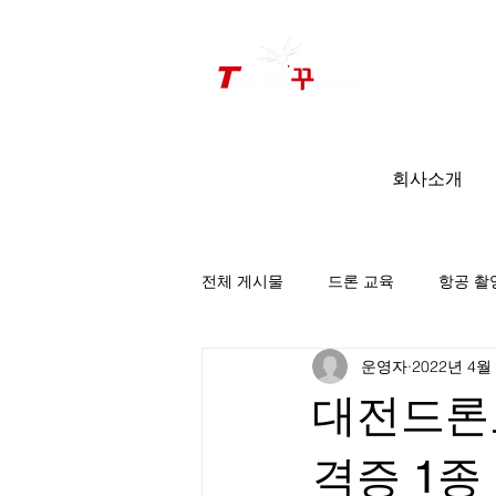
드론미디어 무인항공교육원 (구.
팀꾸러기
)
회사소개
전체 게시물
드론 교육
항공 촬
운영자
2022년 4월
팀꾸러기 소식
대전드론
격증 1종 