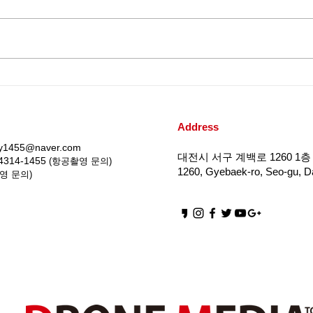
무인비행기 3종 실기교육 / 대
대전
전드론교육원 '드론미디어'
어'
(220415)
교육 
Address
iy1455@naver.com
대전시 서구 계백로 1260 1층 
4314-1455
(항공촬영 문의)
1260, Gyebaek-ro, Seo-gu, Da
영 문의)