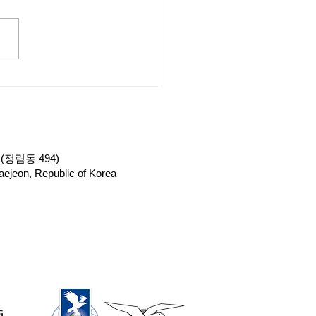
드론교육원 '드론미디
에서 드론자격증 1종 실기
(220415)
(정림동 494)
ejeon, Republic of Korea