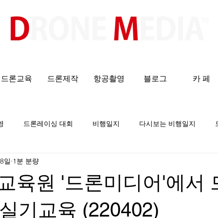
​All ABOUT DRONES
드론교육
드론제작
항공촬영
블로그
카 페
영
드론레이싱 대회
비행일지
다시보는 비행일지
 8일
1분 분량
교육원 '드론미디어'에서
실기교육 (220402)