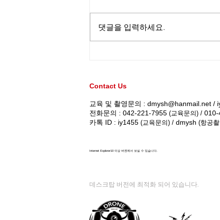
댓글을 입력하세요.
드론자격증 1종 실기교육 / 대
전 드론미디어 무인항공교육
원 (220416)
Contact Us
교육 및 촬영문의 :
dmysh@hanmail.net
/
전화문의 : 042-221-7955
010-
(교육문의) /
카톡 ID : iy1455
dmysh
(교육문의) /
(항공촬
Internet Explorer10 이상 버젼에서 보실 수 있습니다.
데스크탑 버전에 최적화 되어 있습니다.