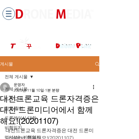
​All ABOUT DRONES
드론미디어 무인항공교육원 (구.
팀꾸러기
)
게시물
전체 게시물
운영자
전체 게시물
2020년 11월 10일
1분 분량
대전드론교육 드론자격증은
드론 교육
대전 드론미디어에서 함께
항공 촬영
드론레이싱 대회
해요!(20201107)
비행일지
대전드론교육 드론자격증은 대전 드론미
다시보는 비행일지
디어에서 함께해요!(20201107)