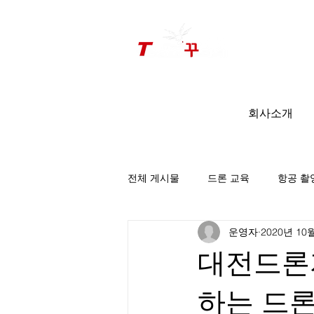
드론미디어 무인항공교육원 (구.
팀꾸러기
)
회사소개
전체 게시물
드론 교육
항공 촬
운영자
2020년 10
팀꾸러기 소식
대전드론
하는 드론