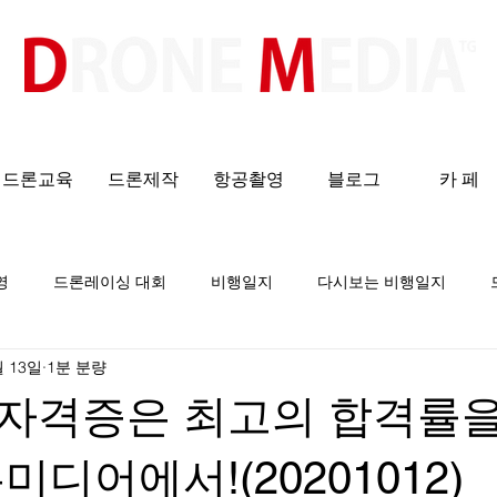
​All ABOUT DRONES
드론교육
드론제작
항공촬영
블로그
카 페
영
드론레이싱 대회
비행일지
다시보는 비행일지
월 13일
1분 분량
자격증은 최고의 합격률을
미디어에서!(20201012)