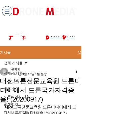
​All ABOUT DRONES
드론미디어 무인항공교육원 (구.
팀꾸러기
)
게시물
전체 게시물
운영자
전체 게시물
2020년 9월 17일
1분 분량
대전드론전문교육원 드론미
드론 교육
디어에서 드론국가자격증
항공 촬영
드론레이싱 대회
을! (20200917)
비행일지
대전드론전문교육원 드론미디어에서 드
다시보는 비행일지
론국가자격증을! (20200917)