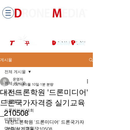
​All ABOUT DRONES
드론미디어 무인항공교육원 (구.
팀꾸러기
)
게시물
전체 게시물
운영자
전체 게시물
2021년 5월 10일
1분 분량
대전드론학원 '드론미디어'
드론 교육
드론국가자격증 실기교육
항공 촬영
드론레이싱 대회
_210508
비행일지
대전드론학원 '드론미디어' 드론국가자
다시보는 비행일지
격증 실기교육_210508