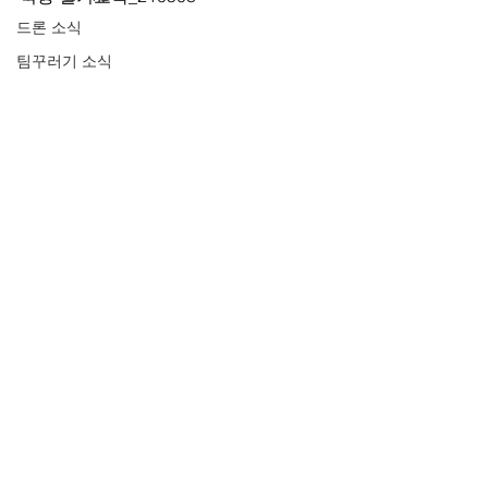
드론 소식
팀꾸러기 소식