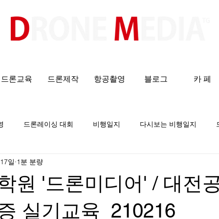
​All ABOUT DRONES
드론교육
드론제작
항공촬영
블로그
카 페
영
드론레이싱 대회
비행일지
다시보는 비행일지
 17일
1분 분량
원 '드론미디어' / 대전
 실기교육_210216