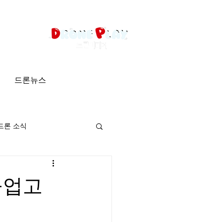
드론뉴스
드론 소식
공업고