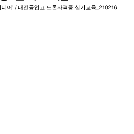
디어' / 대전공업고 드론자격증 실기교육_210216