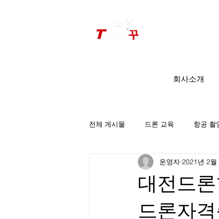
드론미디어 무인항공교육원 (구.
팀꾸러기
)
회사소개
전체 게시물
드론 교육
항공 촬
운영자
2021년 2월
팀꾸러기 소식
대전드론학
드론자격증