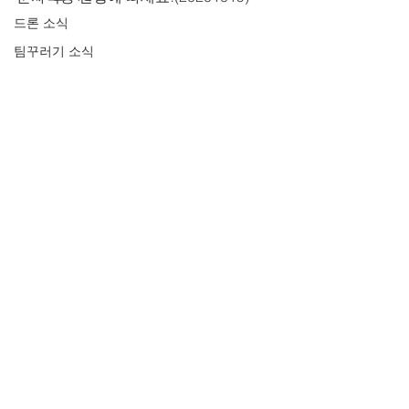
드론 소식
팀꾸러기 소식