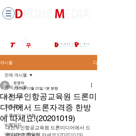
​All ABOUT DRONES
드론미디어 무인항공교육원 (구.
팀꾸러기
)
게시물
전체 게시물
운영자
전체 게시물
2020년 10월 20일
1분 분량
대전무인항공교육원 드론미
드론 교육
디어에서 드론자격증 한방
항공 촬영
드론레이싱 대회
에 따세요!(20201019)
비행일지
대전무인항공교육원 드론미디어에서 드
다시보는 비행일지
론자격증 한방에 따세요!(20201019)