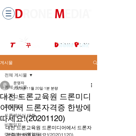
​All ABOUT DRONES
드론미디어 무인항공교육원 (구.
팀꾸러기
)
게시물
전체 게시물
운영자
전체 게시물
2020년 11월 20일
1분 분량
대전 드론교육원 드론미디
드론 교육
어에서 드론자격증 한방에
항공 촬영
드론레이싱 대회
따세요!(20201120)
비행일지
대전 드론교육원 드론미디어에서 드론자
다시보는 비행일지
격증 한방에 따세요!(20201120)