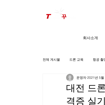
드론미디어 무인항공교육원 (구.
팀꾸러기
)
회사소개
전체 게시물
드론 교육
항공 촬
운영자
2021년 5월
팀꾸러기 소식
대전 드
격증 실기