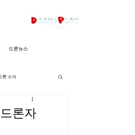
드론뉴스
드론 소식
 드론자