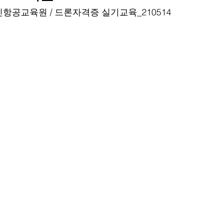
항공교육원 / 드론자격증 실기교육_210514