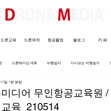
​All ABOUT DRONES
드론교육
드론제작
항공촬영
블로그
카 페
영
드론레이싱 대회
비행일지
다시보는 비행일지
 17일
1분 분량
론미디어 무인항공교육원 /
교육_210514