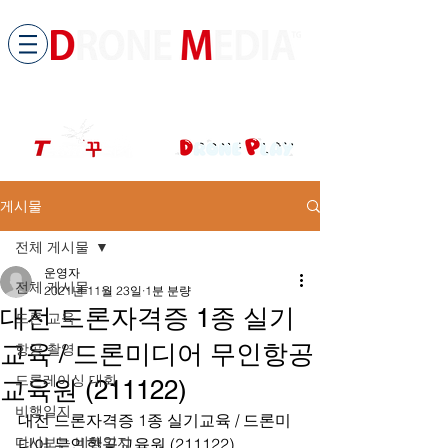
​All ABOUT DRONES
드론미디어 무인항공교육원 (구.
팀꾸러기
)
게시물
전체 게시물
운영자
전체 게시물
2021년 11월 23일
1분 분량
대전 드론자격증 1종 실기
드론 교육
교육 / 드론미디어 무인항공
항공 촬영
드론레이싱 대회
교육원 (211122)
비행일지
대전 드론자격증 1종 실기교육 / 드론미
다시보는 비행일지
디어 무인항공교육원 (211122)