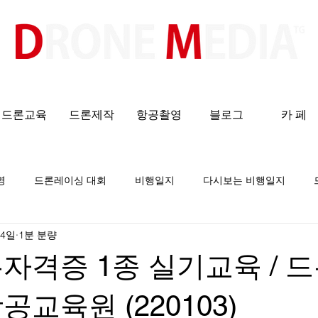
​All ABOUT DRONES
드론교육
드론제작
항공촬영
블로그
카 페
영
드론레이싱 대회
비행일지
다시보는 비행일지
 4일
1분 분량
자격증 1종 실기교육 / 
공교육원 (220103)