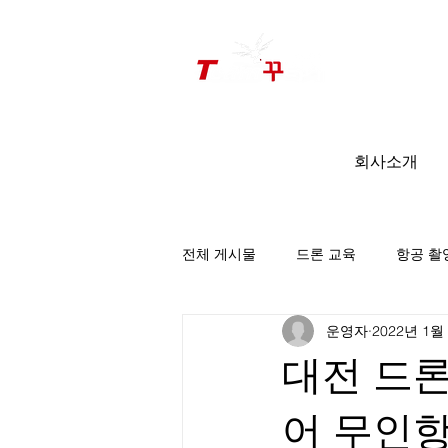
드론미디어 무인항공교육원 (구.
팀꾸러기
)
회사소개
전체 게시물
드론 교육
항공 촬
운영자
2022년 1월
팀꾸러기 소식
대전 드론
어 무인항