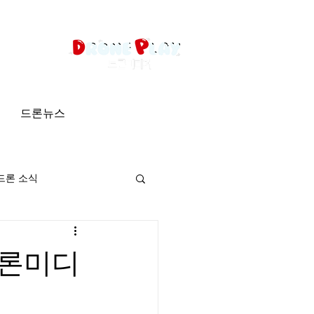
드론뉴스
드론 소식
드론미디