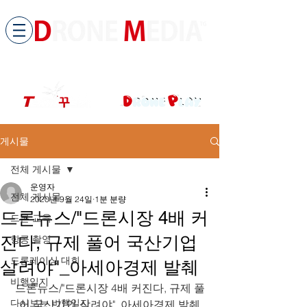
​All ABOUT DRONES
드론미디어 무인항공교육원 (구.
팀꾸러기
)
게시물
전체 게시물
운영자
전체 게시물
2020년 9월 24일
1분 분량
드론뉴스/"드론시장 4배 커
드론 교육
진다, 규제 풀어 국산기업
항공 촬영
드론레이싱 대회
살려야"_아세아경제 발췌
비행일지
드론뉴스/"드론시장 4배 커진다, 규제 풀
다시보는 비행일지
어 국산기업 살려야"_아세아경제 발췌