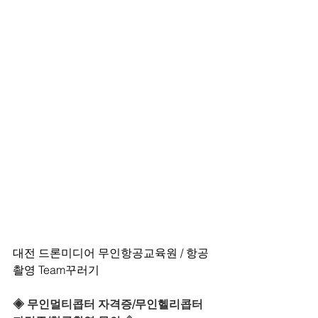
대전 드론미디어 무인항공교육원 / 항공
촬영 Team꾸러기
◈ 무인멀티콥터 자격증/무인헬리콥터 