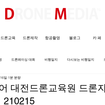
​All ABOUT DRONES
드론교육
드론제작
항공촬영
블로그
카 페
영
드론레이싱 대회
비행일지
다시보는 비행일지
 16일
1분 분량
어 대전드론교육원 드론
210215