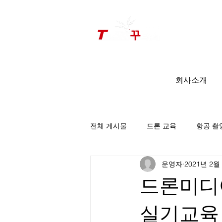
드론미디어 무인항공교육원 (구.
팀꾸러기
)
회사소개
전체 게시물
드론 교육
항공 촬
운영자
2021년 2월
팀꾸러기 소식
드론미디
실기교육_