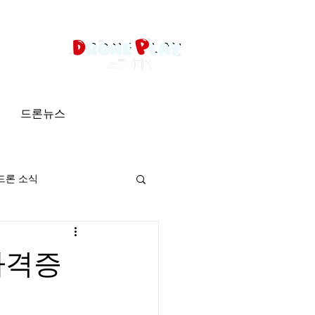
드론뉴스
드론 소식
자격증