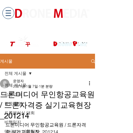
​All ABOUT DRONES
드론미디어 무인항공교육원 (구.
팀꾸러기
)
게시물
전체 게시물
운영자
전체 게시물
2021년 1월 7일
1분 분량
드론미디어 무인항공교육원
드론 교육
/ 드론자격증 실기교육현장
항공 촬영
드론레이싱 대회
_201214
비행일지
드론미디어 무인항공교육원 / 드론자격
다시보는 비행일지
증 실기교육현장_201214