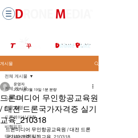
​All ABOUT DRONES
드론미디어 무인항공교육원 (구.
팀꾸러기
)
게시물
전체 게시물
운영자
전체 게시물
2021년 3월 19일
1분 분량
드론미디어 무인항공교육원
드론 교육
/ 대전 드론국가자격증 실기
항공 촬영
드론레이싱 대회
교육_210318
비행일지
드론미디어 무인항공교육원 / 대전 드론
다시보는 비행일지
국가자격증 실기교육_210318