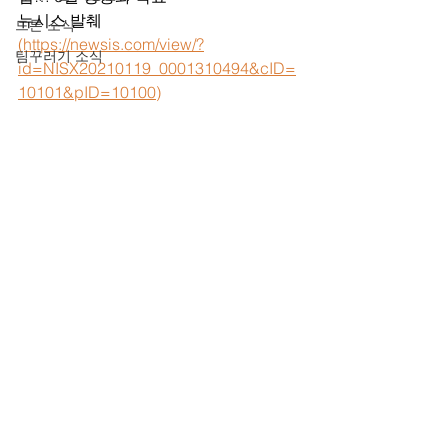
뉴시스 발췌
드론 소식
(https://newsis.com/view/?
팀꾸러기 소식
id=NISX20210119_0001310494&cID=
10101&pID=10100)