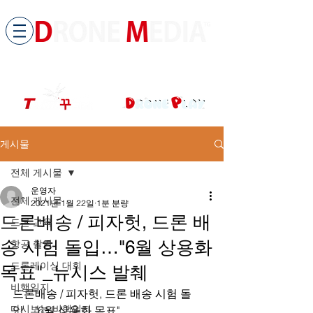
​All ABOUT DRONES
드론미디어 무인항공교육원 (구.
팀꾸러기
)
게시물
전체 게시물
운영자
전체 게시물
2021년 1월 22일
1분 분량
드론배송 / 피자헛, 드론 배
드론 교육
송 시험 돌입…"6월 상용화
항공 촬영
드론레이싱 대회
목표"_뉴시스 발췌
비행일지
드론배송 / 피자헛, 드론 배송 시험 돌
다시보는 비행일지
입…"6월 상용화 목표"