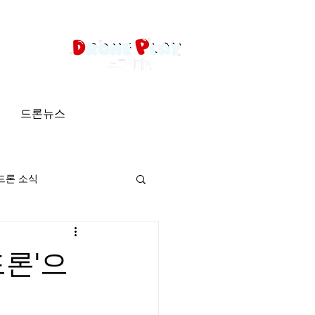
드론뉴스
드론 소식
드론'으