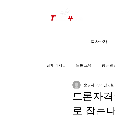
드론미디어 무인항공교육원 (구.
팀꾸러기
)
회사소개
전체 게시물
드론 교육
항공 촬
운영자
2021년 3월
팀꾸러기 소식
드론자격증
로 잡는