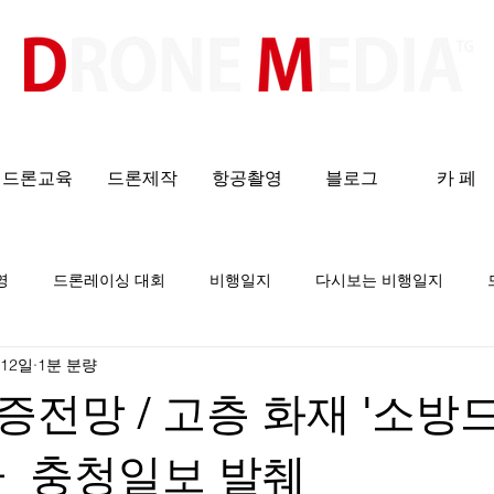
​All ABOUT DRONES
드론교육
드론제작
항공촬영
블로그
카 페
영
드론레이싱 대회
비행일지
다시보는 비행일지
 12일
1분 분량
전망 / 고층 화재 '소방
다_충청일보 발췌