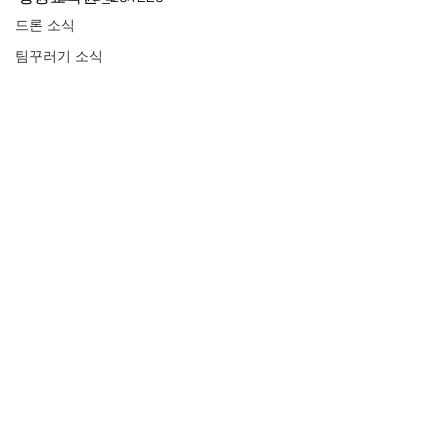
드론 소식
팀꾸러기 소식