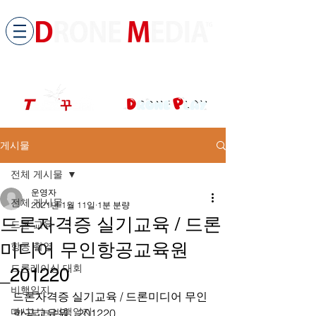
​All ABOUT DRONES
드론미디어 무인항공교육원 (구.
팀꾸러기
)
게시물
전체 게시물
운영자
전체 게시물
2021년 1월 11일
1분 분량
드론자격증 실기교육 / 드론
드론 교육
미디어 무인항공교육원
항공 촬영
드론레이싱 대회
_201220
비행일지
드론자격증 실기교육 / 드론미디어 무인
다시보는 비행일지
항공교육원 _201220