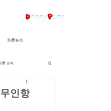
드론뉴스
드론 소식
 무인항