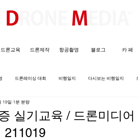
​All ABOUT DRONES
드론교육
드론제작
항공촬영
블로그
카 페
영
드론레이싱 대회
비행일지
다시보는 비행일지
월 19일
1분 분량
증 실기교육 / 드론미디어
211019