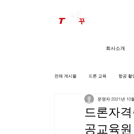
드론미디어 무인항공교육원 (구.
팀꾸러기
)
회사소개
전체 게시물
드론 교육
항공 촬
운영자
2021년 10
팀꾸러기 소식
드론자격
공교육원_