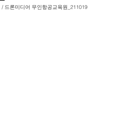
/ 드론미디어 무인항공교육원_211019