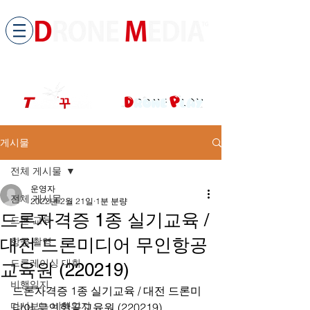
​All ABOUT DRONES
드론미디어 무인항공교육원 (구.
팀꾸러기
)
게시물
전체 게시물
운영자
전체 게시물
2022년 2월 21일
1분 분량
드론자격증 1종 실기교육 /
드론 교육
대전 드론미디어 무인항공
항공 촬영
드론레이싱 대회
교육원 (220219)
비행일지
드론자격증 1종 실기교육 / 대전 드론미
다시보는 비행일지
디어 무인항공교육원 (220219)