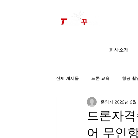
드론미디어 무인항공교육원 (구.
팀꾸러기
)
회사소개
전체 게시물
드론 교육
항공 촬
운영자
2022년 2월
팀꾸러기 소식
드론자격증
어 무인항