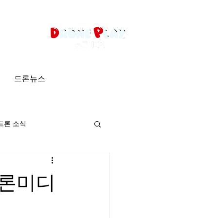
드론뉴스
드론 소식
드론미디