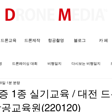
​All ABOUT DRONES
드론교육
드론제작
항공촬영
블로그
카 페
영
드론레이싱 대회
비행일지
다시보는 비행일지
 8일
1분 분량
 1종 실기교육 / 대전 
공교육원(220120)