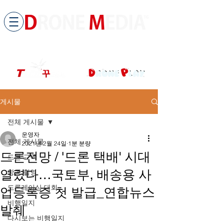
​All ABOUT DRONES
드론미디어 무인항공교육원 (구.
팀꾸러기
)
게시물
전체 게시물
운영자
전체 게시물
2021년 2월 24일
1분 분량
드론전망 / '드론 택배' 시대
드론 교육
열렸다…국토부, 배송용 사
항공 촬영
드론레이싱 대회
업등록증 첫 발급_연합뉴스
비행일지
발췌
다시보는 비행일지