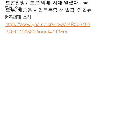
드론전망 / '드론 택배' 시대 열렸다…국
드론 소식
토부, 배송용 사업등록증 첫 발급_연합뉴
스 발췌
팀꾸러기 소식
https://www.yna.co.kr/view/AKR202102
24041100530?input=1195m