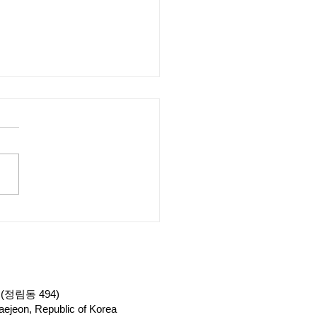
망 / 드론 비행 20km까
능해진다_ZDNet Korea
(정림동 494)
ejeon, Republic of Korea