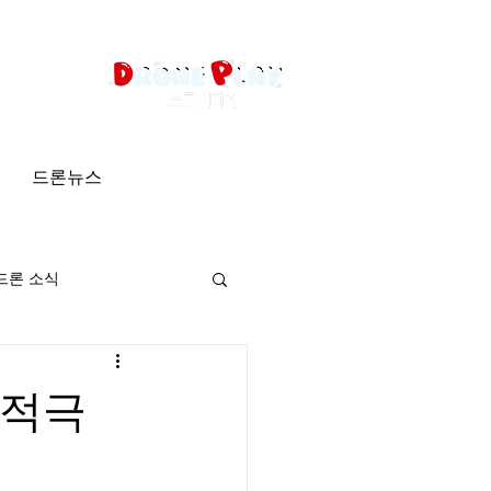
드론뉴스
드론 소식
 적극