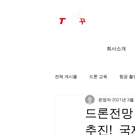
드론미디어 무인항공교육원 (구.
팀꾸러기
)
회사소개
전체 게시물
드론 교육
항공 촬
운영자
2021년 3월
팀꾸러기 소식
드론전망 
추진!_국