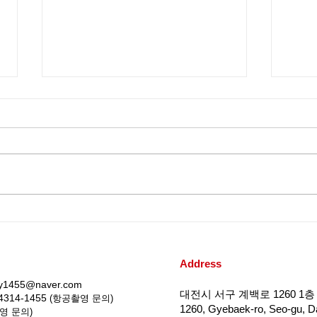
드론전망 / 울진 산불, 소방헬
드론전
기·드론 활약상 ‘톡톡’_대경일
지 가
보 발췌
발췌
Address
iy1455@naver.com
대전시 서구 계백로 1260 1층 
4314-1455
(항공촬영 문의)
1260, Gyebaek-ro, Seo-gu, Da
영 문의)