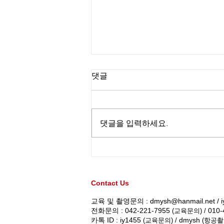
댓글
댓글을 입력하세요.
드론전망 / 한국철도, 철도시
설물 점검에 ‘드론’ 적극 활용
[공기업오늘]
Contact Us
교육 및 촬영문의 :
dmysh@hanmail.net
/
전화문의 : 042-221-7955
010-
(교육문의) /
카톡 ID : iy1455
dmysh
(교육문의) /
(항공촬