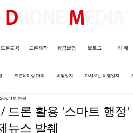
​All ABOUT DRONES
드론교육
드론제작
항공촬영
블로그
카 페
영
드론레이싱 대회
비행일지
다시보는 비행일지
 26일
1분 분량
/ 드론 활용 '스마트 행정'
제뉴스 발췌