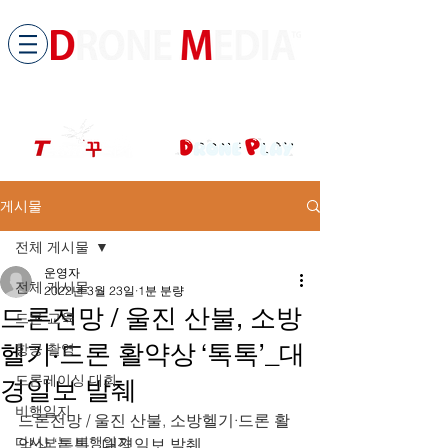
​All ABOUT DRONES
드론미디어 무인항공교육원 (구.
팀꾸러기
)
게시물
전체 게시물
운영자
전체 게시물
2022년 3월 23일
1분 분량
드론전망 / 울진 산불, 소방
드론 교육
헬기·드론 활약상 ‘톡톡’_대
항공 촬영
드론레이싱 대회
경일보 발췌
비행일지
드론전망 / 울진 산불, 소방헬기·드론 활
다시보는 비행일지
약상 ‘톡톡’_대경일보 발췌