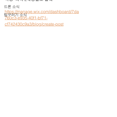
드론 소식
https://manage.wix.com/dashboard/7da
팀꾸러기 소식
760c3-e935-40f1-bf71-
cf742430c9a3/blog/create-post