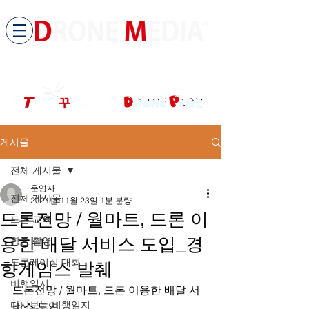
​All ABOUT DRONES
드론미디어 무인항공교육원 (구.
팀꾸러기
)
게시물
전체 게시물
운영자
전체 게시물
2021년 11월 23일
1분 분량
드론전망 / 월마트, 드론 이
드론 교육
용한 배달 서비스 도입_경
항공 촬영
드론레이싱 대회
향게임스 발췌
비행일지
드론전망 / 월마트, 드론 이용한 배달 서
다시보는 비행일지
비스 도입