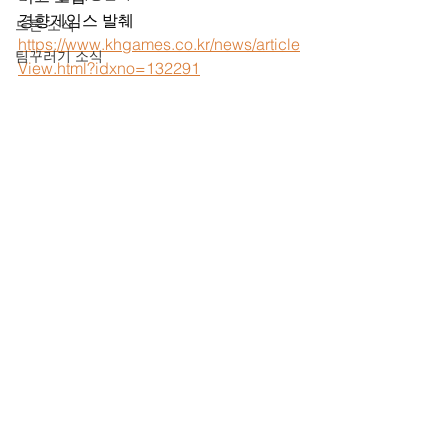
경향게임스 발췌 
드론 소식
https://www.khgames.co.kr/news/article
팀꾸러기 소식
View.html?idxno=132291