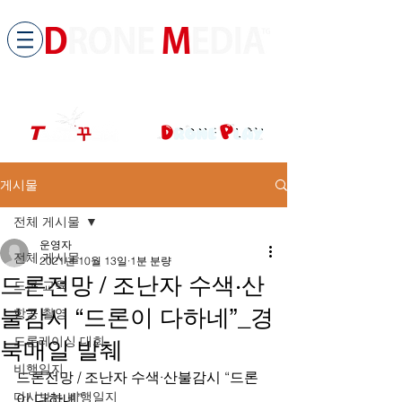
​All ABOUT DRONES
드론미디어 무인항공교육원 (구.
팀꾸러기
)
게시물
전체 게시물
운영자
전체 게시물
2021년 10월 13일
1분 분량
드론전망 / 조난자 수색·산
드론 교육
불감시 “드론이 다하네”_경
항공 촬영
드론레이싱 대회
북매일 발췌
비행일지
드론전망 / 조난자 수색·산불감시 “드론
다시보는 비행일지
이 다하네”