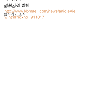
경북매일 발췌 
드론 소식
http://www.kbmaeil.com/news/articleVie
팀꾸러기 소식
w.html?idxno=911017