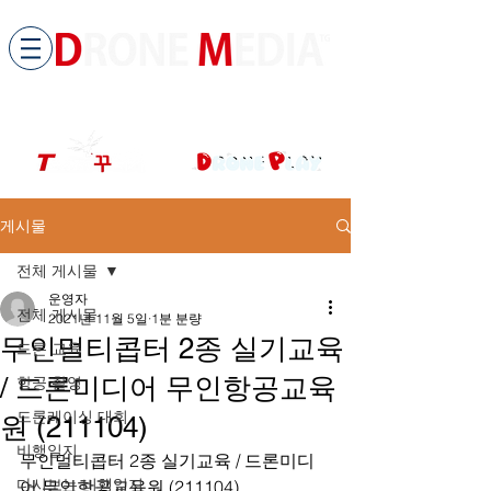
​All ABOUT DRONES
드론미디어 무인항공교육원 (구.
팀꾸러기
)
게시물
전체 게시물
운영자
전체 게시물
2021년 11월 5일
1분 분량
무인멀티콥터 2종 실기교육
드론 교육
/ 드론미디어 무인항공교육
항공 촬영
드론레이싱 대회
원 (211104)
비행일지
무인멀티콥터 2종 실기교육 / 드론미디
다시보는 비행일지
어 무인항공교육원 (211104)