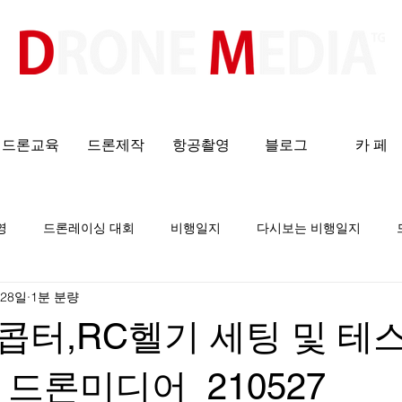
​All ABOUT DRONES
드론교육
드론제작
항공촬영
블로그
카 페
영
드론레이싱 대회
비행일지
다시보는 비행일지
 28일
1분 분량
터,RC헬기 세팅 및 테
/ 드론미디어_210527