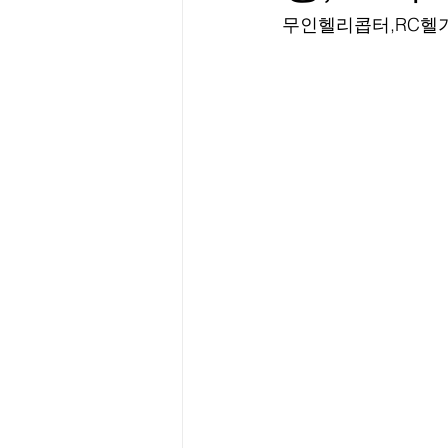
무인헬리콥터,RC헬기 