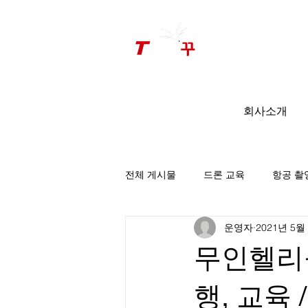
드론미디어 무인항공교육원 (구.
팀꾸러기
)
회사소개
전체 게시물
드론 교육
항공 촬
운영자
2021년 5월
팀꾸러기 소식
무인헬리콥
행, 교육 