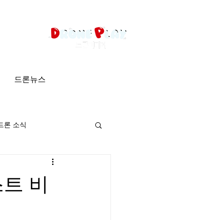
드론뉴스
드론 소식
스트 비