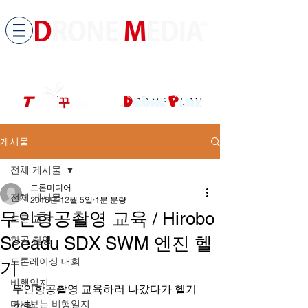
​All ABOUT DRONES
드론미디어 무인항공교육원 (구.
팀꾸러기
)
게시물
전체 게시물
드론미디어
전체 게시물
2016년 12월 5일
1분 분량
무인항공촬영 교육 / Hirobo
드론 교육
Sceadu SDX SWM 엔진 헬
항공 촬영
드론레이싱 대회
기
비행일지
무인항공촬영 교육하러 나갔다가 헬기 
다시보는 비행일지
한탕.