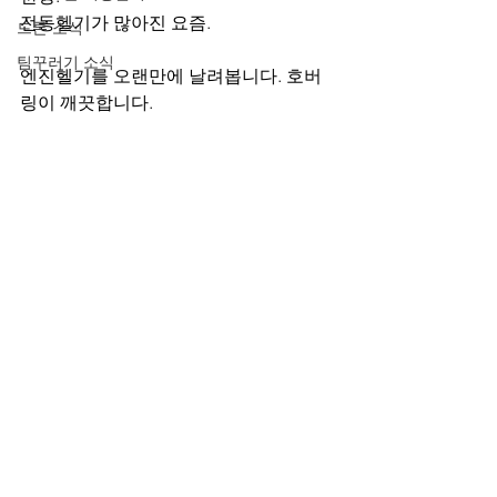
전동헬기가 많아진 요즘.
드론 소식
팀꾸러기 소식
엔진헬기를 오랜만에 날려봅니다. 호버
링이 깨끗합니다.