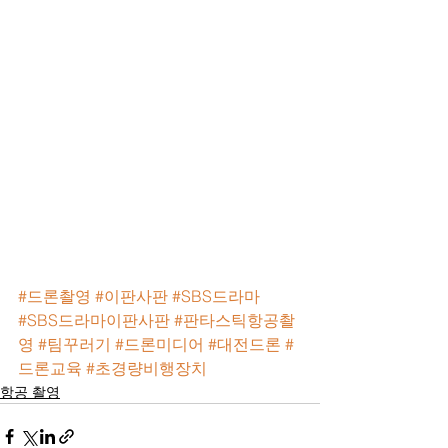
#드론촬영
#이판사판
#SBS드라마
#SBS드라마이판사판
#판타스틱항공촬
영
#팀꾸러기
#드론미디어
#대전드론
#
드론교육
#초경량비행장치
항공 촬영