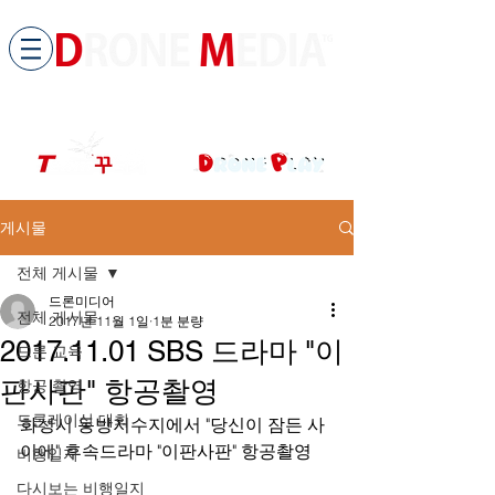
​All ABOUT DRONES
드론미디어 무인항공교육원 (구.
팀꾸러기
)
게시물
전체 게시물
드론미디어
전체 게시물
2017년 11월 1일
1분 분량
2017.11.01 SBS 드라마 "이
드론 교육
판사판" 항공촬영
항공 촬영
드론레이싱 대회
화성시 동방저수지에서 "당신이 잠든 사
이에" 후속드라마 "이판사판" 항공촬영
비행일지
다시보는 비행일지