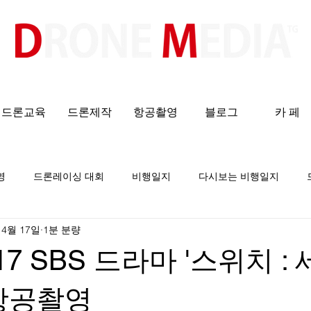
​All ABOUT DRONES
드론교육
드론제작
항공촬영
블로그
카 페
영
드론레이싱 대회
비행일지
다시보는 비행일지
 4월 17일
1분 분량
4.17 SBS 드라마 '스위치 :
 항공촬영