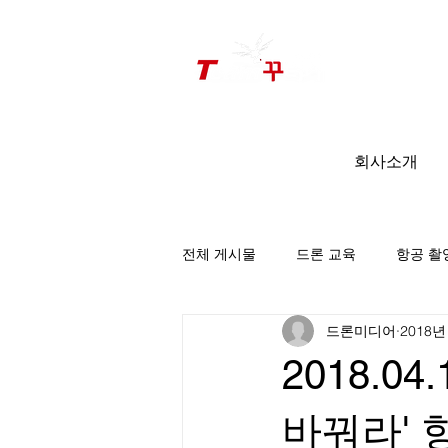
드론미디어 무인항공교육원 (구.
팀꾸러기
)
회사소개
전체 게시물
드론 교육
항공 촬
드론미디어
2018년
팀꾸러기 소식
2018.0
바꿔라'