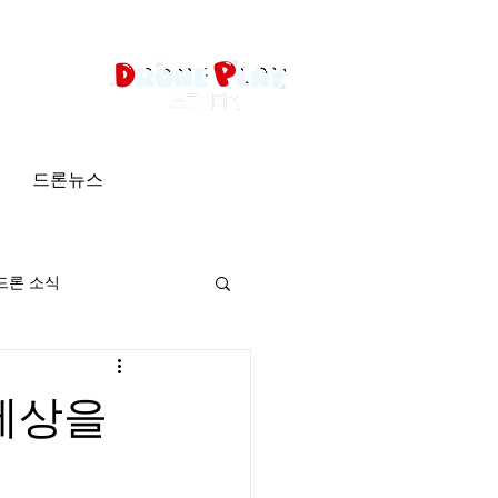
드론뉴스
드론 소식
 세상을