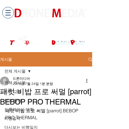
​All ABOUT DRONES
드론미디어 무인항공교육원 (구.
팀꾸러기
)
게시물
전체 게시물
드론미디어
전체 게시물
2018년 7월 24일
1분 분량
패럿 비밥 프로 써멀 [parrot]
드론 교육
BEBOP PRO THERMAL
항공 촬영
드론레이싱 대회
패럿 비밥 프로 써멀 [parrot] BEBOP 
PRO THERMAL
비행일지
다시보는 비행일지