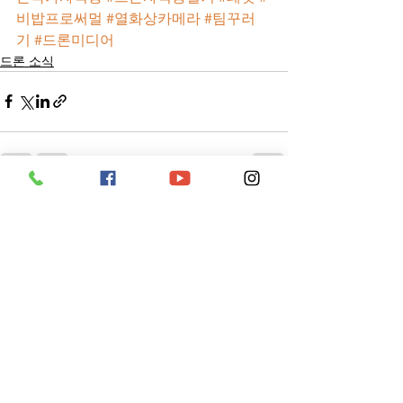
비밥프로써멀
#열화상카메라
#팀꾸러
기
#드론미디어
드론 소식
전체 보기
최근 게시물