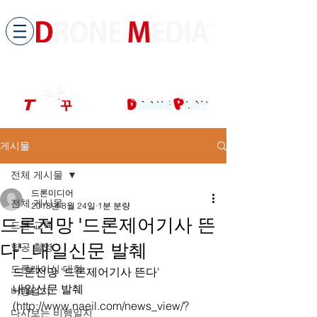
​All ABOUT DRONES
드론미디어 무인항공교육원 (구.
팀꾸러기
)
게시물
전체 게시물
드론미디어
전체 게시물
2018년 8월 24일
1분 분량
드론전망 '드론제어기사 뜬
드론 교육
다'_내일신문 발췌
항공 촬영
드론레이싱 대회
드론전망 '드론제어기사 뜬다'
내일신문 발췌 
비행일지
(http://www.naeil.com/news_view/?
다시보는 비행일지