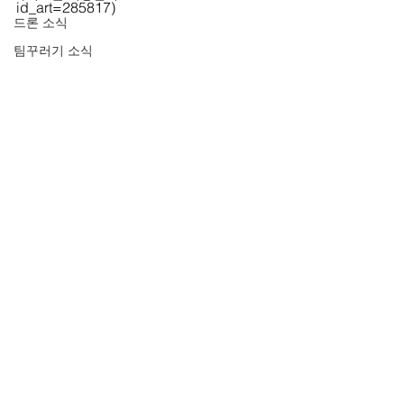
id_art=285817)
드론 소식
팀꾸러기 소식