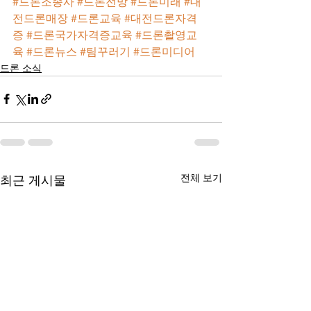
#드론조종사
#드론전망
#드론미래
#대
전드론매장
#드론교육
#대전드론자격
증
#드론국가자격증교육
#드론촬영교
육
#드론뉴스
#팀꾸러기
#드론미디어
드론 소식
전체 보기
최근 게시물