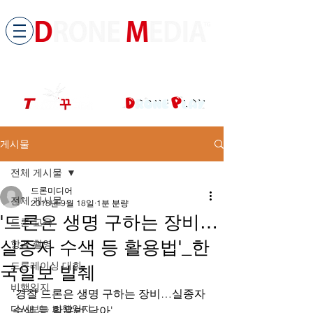
​All ABOUT DRONES
드론미디어 무인항공교육원 (구.
팀꾸러기
)
게시물
전체 게시물
드론미디어
전체 게시물
2018년 9월 18일
1분 분량
'드론은 생명 구하는 장비…
드론 교육
실종자 수색 등 활용법'_한
항공 촬영
드론레이싱 대회
국일보 발췌
비행일지
'경찰 드론은 생명 구하는 장비…실종자 
다시보는 비행일지
수색 등 활용법 담아'