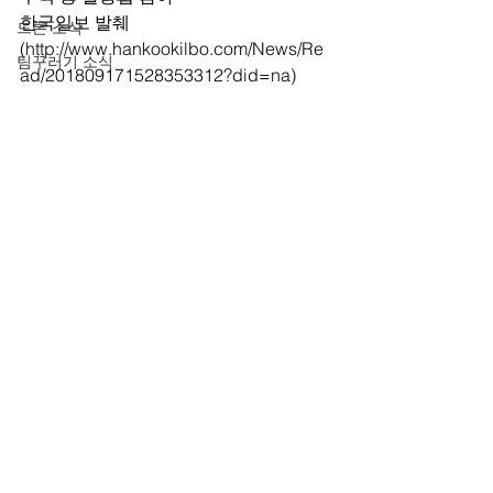
한국일보 발췌 
드론 소식
(http://www.hankookilbo.com/News/Re
팀꾸러기 소식
ad/201809171528353312?did=na)