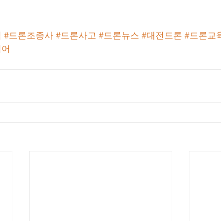
업
#드론조종사
#드론사고
#드론뉴스
#대전드론
#드론교
디어