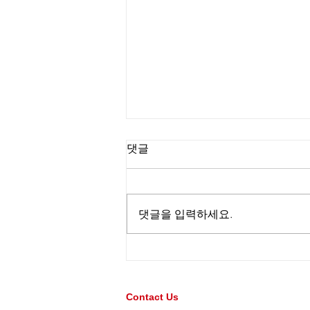
댓글
댓글을 입력하세요.
드론전망 / 한국철도, 철도시
설물 점검에 ‘드론’ 적극 활용
[공기업오늘]
Contact Us