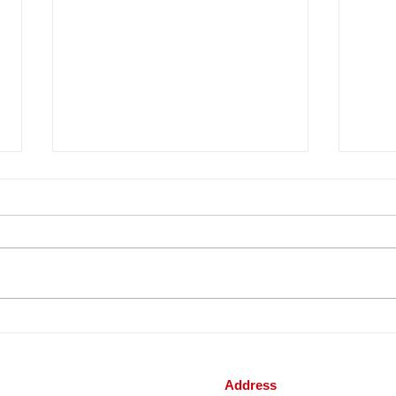
드론전망 / 울진 산불, 소방헬
드론전
기·드론 활약상 ‘톡톡’_대경일
지 가
보 발췌
발췌
Address