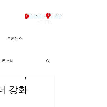
드론뉴스
드론 소식
더 강화