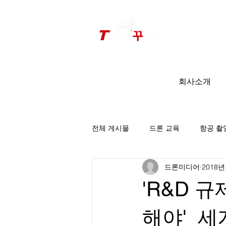
드론미디어 무인항공교육원 (구.
팀꾸러기
)
회사소개
전체 게시물
드론 교육
항공 촬
드론미디어
2018년
팀꾸러기 소식
'R&D 
해야'_세