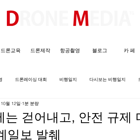
​All ABOUT DRONES
드론교육
드론제작
항공촬영
블로그
카 페
영
드론레이싱 대회
비행일지
다시보는 비행일지
 10월 12일
1분 분량
규제는 걷어내고, 안전 규제 
계일보 발췌