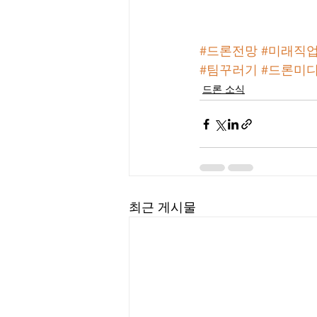
#드론전망
#미래직
#팀꾸러기
#드론미
드론 소식
최근 게시물