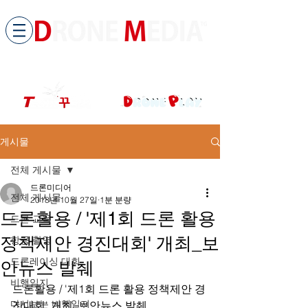
​All ABOUT DRONES
드론미디어 무인항공교육원 (구.
팀꾸러기
)
게시물
전체 게시물
드론미디어
전체 게시물
2018년 10월 27일
1분 분량
드론활용 / '제1회 드론 활용
드론 교육
정책제안 경진대회' 개최_보
항공 촬영
드론레이싱 대회
안뉴스 발췌
비행일지
드론활용 / '제1회 드론 활용 정책제안 경
다시보는 비행일지
진대회' 개최_보안뉴스 발췌