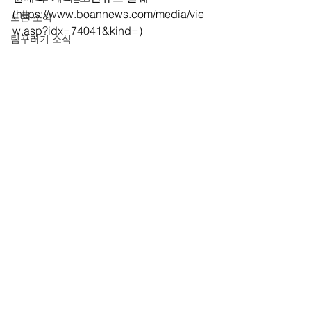
(https://www.boannews.com/media/vie
드론 소식
w.asp?idx=74041&kind=)
팀꾸러기 소식