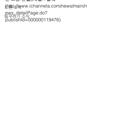
(http://www.ichannela.com/news/main/n
드론 소식
ews_detailPage.do?
팀꾸러기 소식
publishId=000000119476)