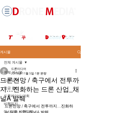
​All ABOUT DRONES
드론미디어 무인항공교육원 (구.
팀꾸러기
)
게시물
전체 게시물
드론미디어
전체 게시물
2018년 11월 5일
1분 분량
드론전망 / 축구에서 전투까
드론 교육
지…진화하는 드론 산업_채
항공 촬영
드론레이싱 대회
널A 발췌
비행일지
드론전망 / 축구에서 전투까지…진화하
다시보는 비행일지
는 드론 산업_채널A 발췌