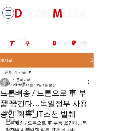
​All ABOUT DRONES
드론미디어 무인항공교육원 (구.
팀꾸러기
)
게시물
전체 게시물
드론미디어
전체 게시물
2018년 11월 13일
1분 분량
드론배송 / 드론으로 車 부
드론 교육
품 옮긴다…독일정부 사용
항공 촬영
드론레이싱 대회
승인 획득_IT조선 발췌
비행일지
드론배송 / 드론으로 車 부품 옮긴다…독
다시보는 비행일지
일정부 사용승인 획득_IT조선 발췌