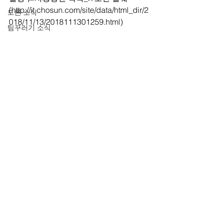
(http://it.chosun.com/site/data/html_dir/2
드론 소식
018/11/13/2018111301259.html)
팀꾸러기 소식