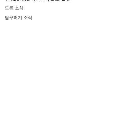
드론 소식
팀꾸러기 소식