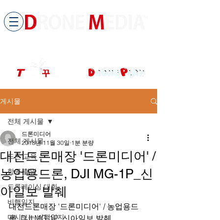
​All ABOUT DRONES
드론미디어 무인항공교육원 (구.
팀꾸러기
)
게시물
전체 게시물
드론미디어
전체 게시물
2018년 11월 30일
1분 분량
대전드론매장 '드론미디어' /
드론 교육
농업용드론, DJI MG-1P_신
항공 촬영
드론레이싱 대회
아일보 발췌
비행일지
대전드론매장 '드론미디어' / 농업용드
다시보는 비행일지
론, DJI MG-1P_신아일보 발췌