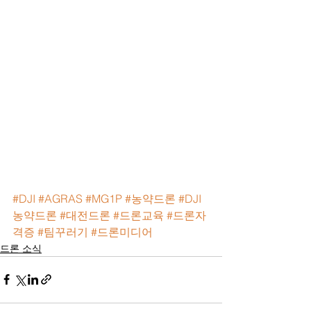
#DJI
#AGRAS
#MG1P
#농약드론
#DJI
농약드론
#대전드론
#드론교육
#드론자
격증
#팀꾸러기
#드론미디어
드론 소식