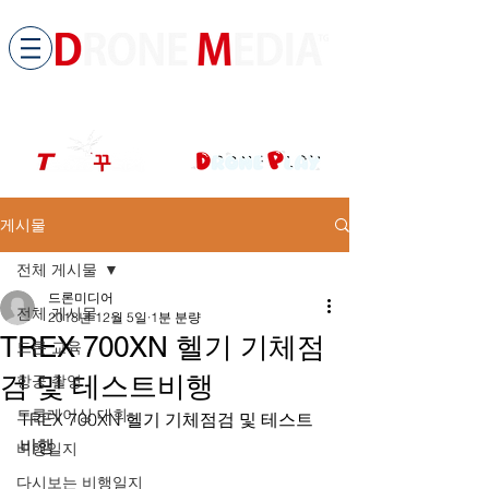
​All ABOUT DRONES
드론미디어 무인항공교육원 (구.
팀꾸러기
)
게시물
전체 게시물
드론미디어
전체 게시물
2018년 12월 5일
1분 분량
TREX 700XN 헬기 기체점
드론 교육
검 및 테스트비행
항공 촬영
드론레이싱 대회
TREX 700XN 헬기 기체점검 및 테스트
비행
비행일지
다시보는 비행일지