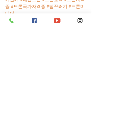
증
#드론국가자격증
#팀꾸러기
#드론미
디어
팀꾸러기 소식
전체 보기
최근 게시물