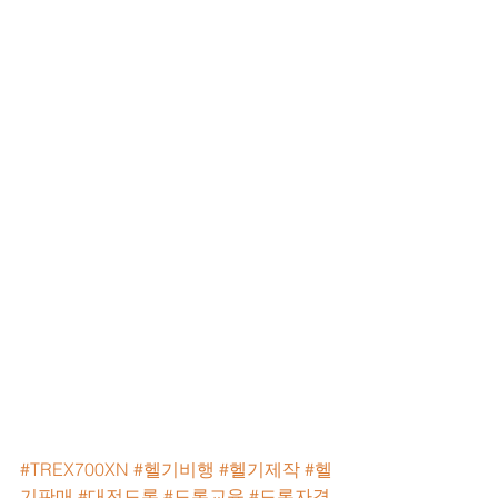
#TREX700XN
#헬기비행
#헬기제작
#헬
기판매
#대전드론
#드론교육
#드론자격