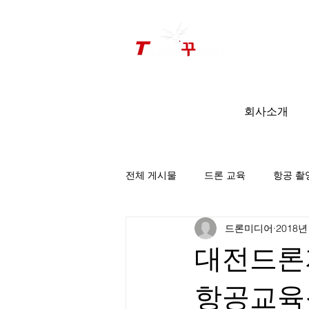
드론미디어 무인항공교육원 (구.
팀꾸러기
)
회사소개
전체 게시물
드론 교육
항공 촬
드론미디어
2018년
팀꾸러기 소식
대전드론자
항공교육원