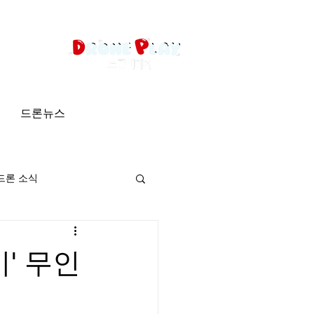
드론뉴스
드론 소식
' 무인