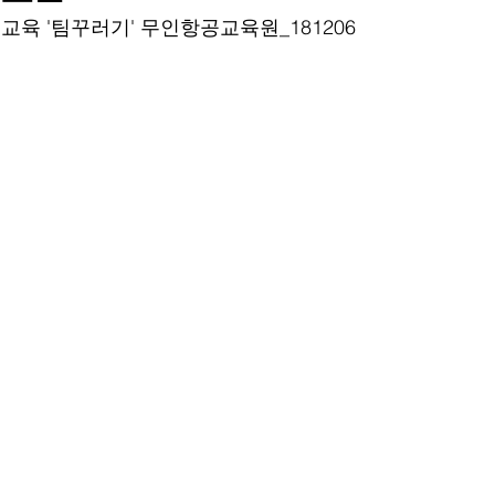
육 '팀꾸러기' 무인항공교육원_181206