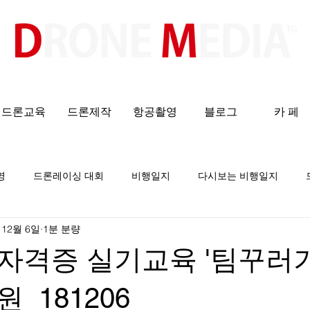
​All ABOUT DRONES
드론교육
드론제작
항공촬영
블로그
카 페
영
드론레이싱 대회
비행일지
다시보는 비행일지
 12월 6일
1분 분량
격증 실기교육 '팀꾸러기
_181206