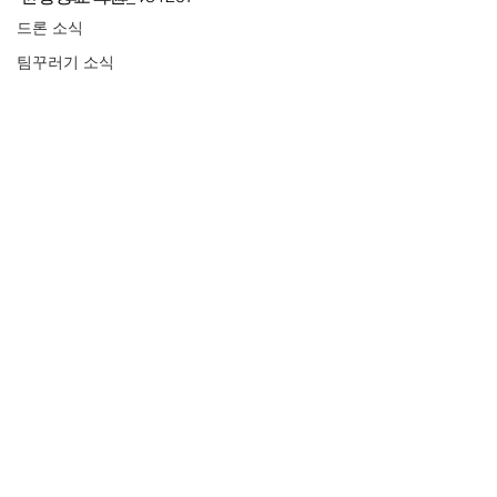
드론 소식
팀꾸러기 소식