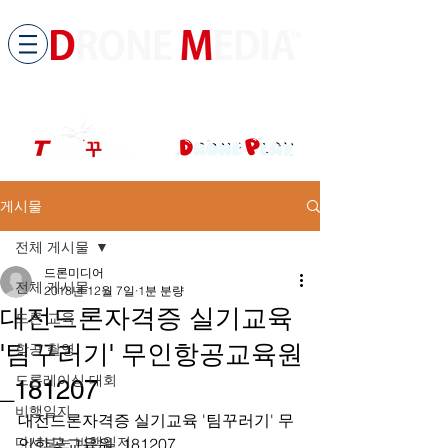
​All ABOUT DRONES
드론미디어 무인항공교육원 (구.
팀꾸러기
)
게시물
전체 게시물
드론미디어
전체 게시물
2018년 12월 7일
1분 분량
대전드론자격증 실기교육
드론 교육
'팀꾸러기' 무인항공교육원
항공 촬영
드론레이싱 대회
_181207
비행일지
대전드론자격증 실기교육 '팀꾸러기' 무
다시보는 비행일지
인항공교육원_181207