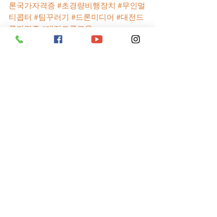
론국가자격증
#초경량비행장치
#무인멀
티콥터
#팀꾸러기
#드론미디어
#대전드
론자격증
#대전드론교육
드론 교육
전체 보기
최근 게시물