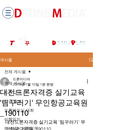
​All ABOUT DRONES
드론미디어 무인항공교육원 (구.
팀꾸러기
)
게시물
전체 게시물
드론미디어
전체 게시물
2019년 1월 10일
1분 분량
대전드론자격증 실기교육
드론 교육
'팀꾸러기' 무인항공교육원
항공 촬영
드론레이싱 대회
_190110
비행일지
대전드론자격증 실기교육 '팀꾸러기' 무
다시보는 비행일지
인항공교육원_190110