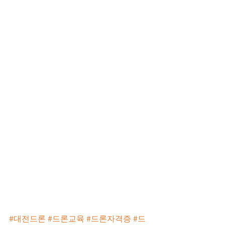
#대전드론
#드론교육
#드론자격증
#드