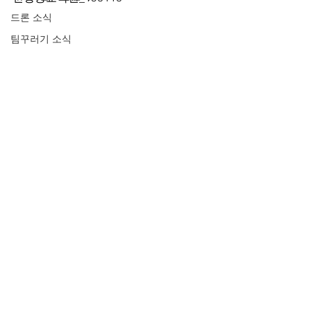
드론 소식
팀꾸러기 소식