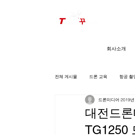
드론미디어 무인항공교육원 (구.
팀꾸러기
)
회사소개
전체 게시물
드론 교육
항공 촬
드론미디어
2019년
팀꾸러기 소식
대전드론매
TG125