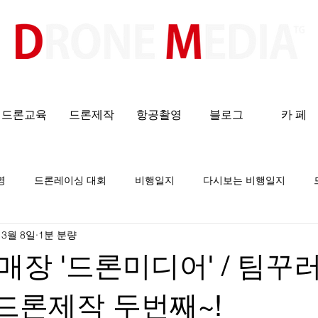
​All ABOUT DRONES
드론교육
드론제작
항공촬영
블로그
카 페
영
드론레이싱 대회
비행일지
다시보는 비행일지
 3월 8일
1분 분량
장 '드론미디어' / 팀꾸
0 드론제작 두번째~!