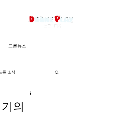
드론뉴스
드론 소식
러기의